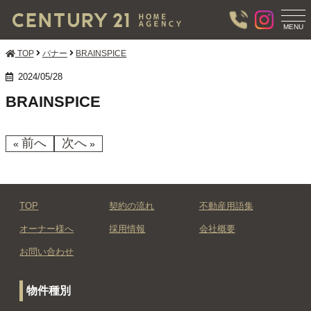
T
O
MENU
G
G
TOP
バナー
BRAINSPICE
L
E
2024/05/28
N
BRAINSPICE
A
V
I
G
前へ
次へ
«
»
A
T
I
O
N
TOP
契約の流れ
不動産用語集
オーナー様へ
採用情報
会社概要
お問い合わせ
物件種別