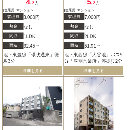
4
5
.7
.7
万
万
[住居用] マンション
[住居用] マンション
管理費
管理費
3,000円
7,000円
敷金
敷金
なし
なし
間取
間取
1LDK
2LDK
面積
面積
32.45㎡
51.91㎡
地下東豊線「環状通東」徒
地下東西線「大谷地」バス5
歩3分
分「厚別営業所」停徒歩2分
詳細を見る
詳細を見る