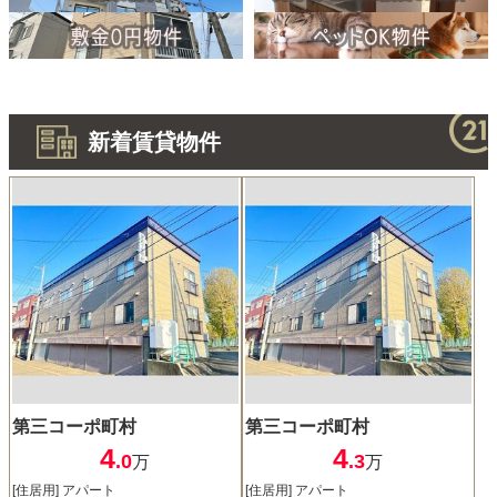
新着賃貸物件
第三コーポ町村
第三コーポ町村
4
4
.0
.3
万
万
[住居用] アパート
[住居用] アパート