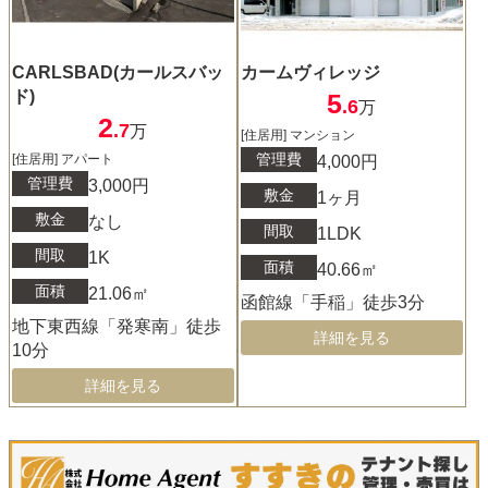
CARLSBAD(カールスバッ
カームヴィレッジ
ド)
5
.6
万
2
.7
万
[住居用] マンション
管理費
[住居用] アパート
4,000円
管理費
3,000円
敷金
1ヶ月
敷金
なし
間取
1LDK
間取
1K
面積
40.66㎡
面積
21.06㎡
函館線「手稲」徒歩3分
地下東西線「発寒南」徒歩
詳細を見る
10分
詳細を見る