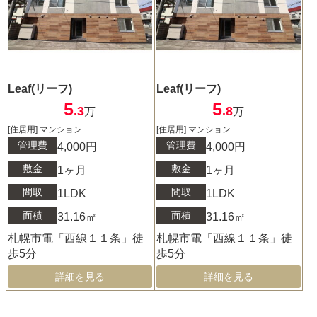
Leaf(リーフ)
Leaf(リーフ)
5
5
.3
.8
万
万
[住居用] マンション
[住居用] マンション
管理費
管理費
4,000円
4,000円
敷金
敷金
1ヶ月
1ヶ月
間取
間取
1LDK
1LDK
面積
面積
31.16㎡
31.16㎡
札幌市電「西線１１条」徒
札幌市電「西線１１条」徒
歩5分
歩5分
詳細を見る
詳細を見る