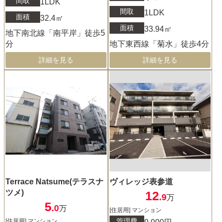
間取
1LDK
間取
1LDK
面積
32.4㎡
面積
33.94㎡
地下南北線「南平岸」徒歩5
分
地下東西線「菊水」徒歩4分
詳細を見る
詳細を見る
Terrace Natsume(テラスナ
ヴィレッジ表参道
ツメ)
12
.9
万
5
.0
万
[住居用] マンション
管理費
[住居用] マンション