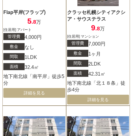
Flap平岸(フラップ)
クラッセ札幌シティアクシ
ア・サウステラス
5
.8
万
9
.8
万
[住居用] アパート
管理費
[住居用] マンション
4,000円
管理費
7,000円
敷金
なし
敷金
1ヶ月
間取
1LDK
間取
2LDK
面積
32.4㎡
面積
42.31㎡
地下南北線「南平岸」徒歩5
分
地下南北線「北１８条」徒
歩4分
詳細を見る
詳細を見る