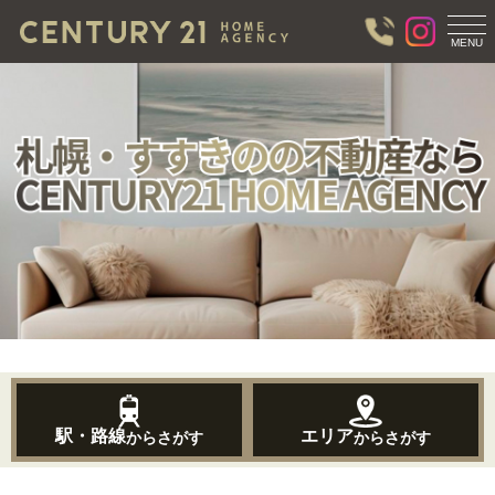
T
O
MENU
G
G
L
E
N
A
V
I
G
A
T
I
O
N
駅・路線
エリア
からさがす
からさがす