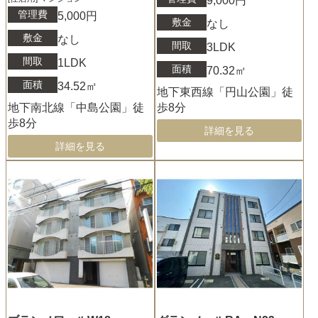
9,000円
管理費
5,000円
敷金
なし
敷金
なし
間取
3LDK
間取
1LDK
面積
70.32㎡
面積
34.52㎡
地下東西線「円山公園」徒
地下南北線「中島公園」徒
歩8分
歩8分
詳細を見る
詳細を見る