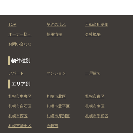
TOP
契約の流れ
不動産用語集
オーナー様へ
採用情報
会社概要
お問い合わせ
物件種別
アパート
マンション
一戸建て
エリア別
札幌市中央区
札幌市北区
札幌市東区
札幌市白石区
札幌市豊平区
札幌市南区
札幌市西区
札幌市厚別区
札幌市手稲区
札幌市清田区
石狩市