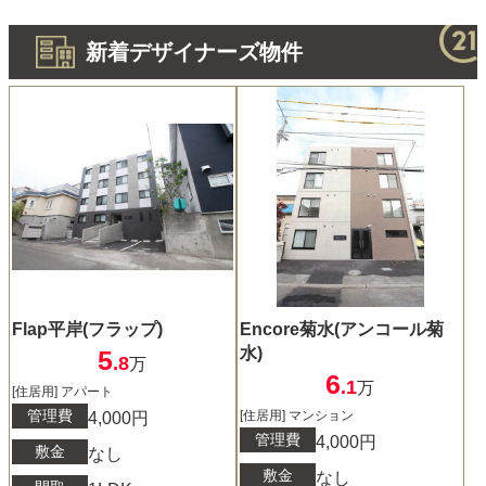
新着デザイナーズ物件
Flap平岸(フラップ)
Encore菊水(アンコール菊
水)
5
.8
万
6
.1
万
[住居用] アパート
管理費
[住居用] マンション
4,000円
管理費
4,000円
敷金
なし
敷金
なし