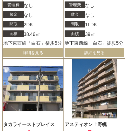
管理費
管理費
なし
なし
敷金
敷金
なし
なし
間取
間取
2DK
1LDK
面積
面積
38.46㎡
39㎡
地下東西線「白石」徒歩5分
地下東西線「白石」徒歩5分
詳細を見る
詳細を見る
タカライーストプレイス
アスティオン上野幌