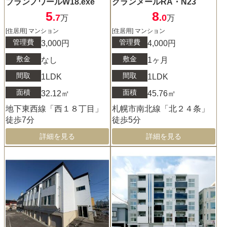
ブランノワールW18.exe
グランメールRA・N23
5
8
.7
.0
万
万
[住居用] マンション
[住居用] マンション
管理費
管理費
3,000円
4,000円
敷金
敷金
なし
1ヶ月
間取
間取
1LDK
1LDK
面積
面積
32.12㎡
45.76㎡
地下東西線「西１８丁目」
札幌市南北線「北２４条」
徒歩7分
徒歩5分
詳細を見る
詳細を見る