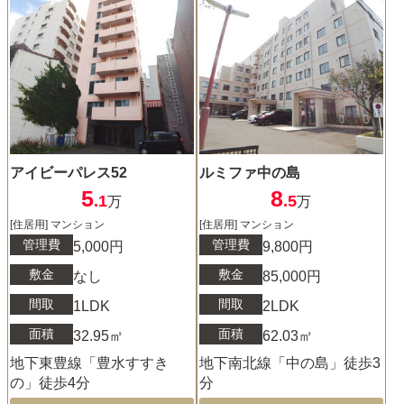
アイビーパレス52
ルミファ中の島
5
8
.1
.5
万
万
[住居用] マンション
[住居用] マンション
管理費
管理費
5,000円
9,800円
敷金
敷金
なし
85,000円
間取
間取
1LDK
2LDK
面積
面積
32.95㎡
62.03㎡
地下東豊線「豊水すすき
地下南北線「中の島」徒歩3
の」徒歩4分
分