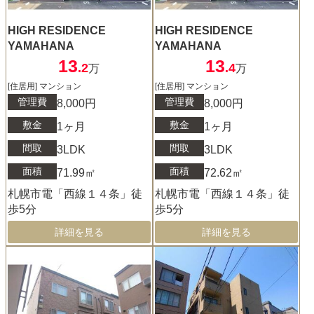
HIGH RESIDENCE
HIGH RESIDENCE
YAMAHANA
YAMAHANA
13
13
.2
.4
万
万
[住居用] マンション
[住居用] マンション
管理費
管理費
8,000円
8,000円
敷金
敷金
1ヶ月
1ヶ月
間取
間取
3LDK
3LDK
面積
面積
71.99㎡
72.62㎡
札幌市電「西線１４条」徒
札幌市電「西線１４条」徒
歩5分
歩5分
詳細を見る
詳細を見る