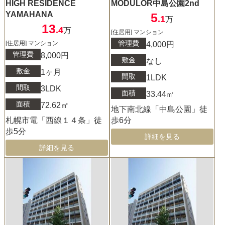
HIGH RESIDENCE
MODULOR中島公園2nd
YAMAHANA
5
.1
万
13
.4
万
[住居用] マンション
管理費
[住居用] マンション
4,000円
管理費
8,000円
敷金
なし
敷金
1ヶ月
間取
1LDK
間取
3LDK
面積
33.44㎡
面積
72.62㎡
地下南北線「中島公園」徒
札幌市電「西線１４条」徒
歩6分
歩5分
詳細を見る
詳細を見る