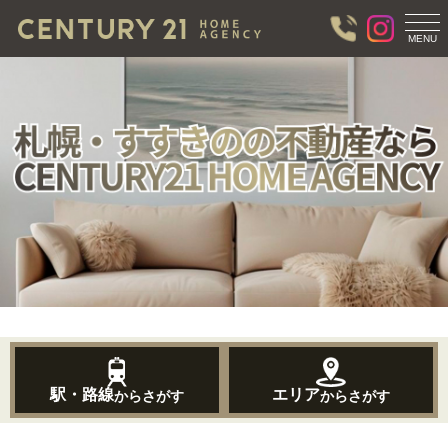
T
O
MENU
G
G
L
E
N
A
V
I
G
A
T
I
O
N
駅・路線
エリア
からさがす
からさがす