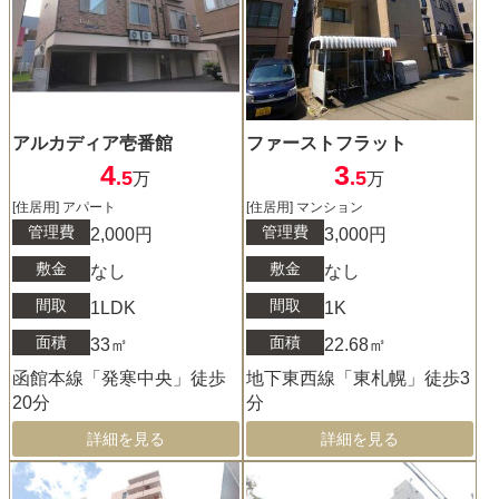
アルカディア壱番館
ファーストフラット
4
3
.5
.5
万
万
[住居用] アパート
[住居用] マンション
管理費
管理費
2,000円
3,000円
敷金
敷金
なし
なし
間取
間取
1LDK
1K
面積
面積
33㎡
22.68㎡
函館本線「発寒中央」徒歩
地下東西線「東札幌」徒歩3
20分
分
詳細を見る
詳細を見る