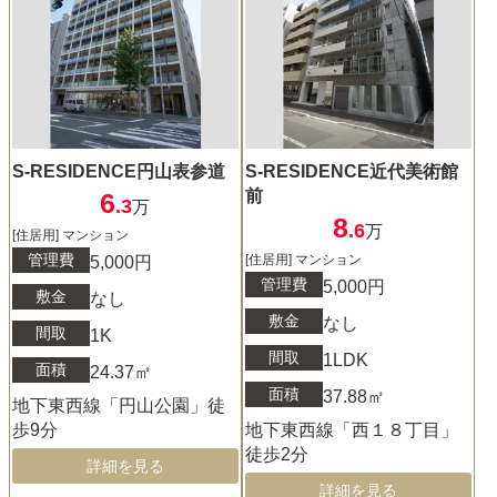
S-RESIDENCE円山表参道
S-RESIDENCE近代美術館
前
6
.3
万
8
.6
万
[住居用] マンション
管理費
[住居用] マンション
5,000円
管理費
5,000円
敷金
なし
敷金
なし
間取
1K
間取
1LDK
面積
24.37㎡
面積
37.88㎡
地下東西線「円山公園」徒
歩9分
地下東西線「西１８丁目」
徒歩2分
詳細を見る
詳細を見る