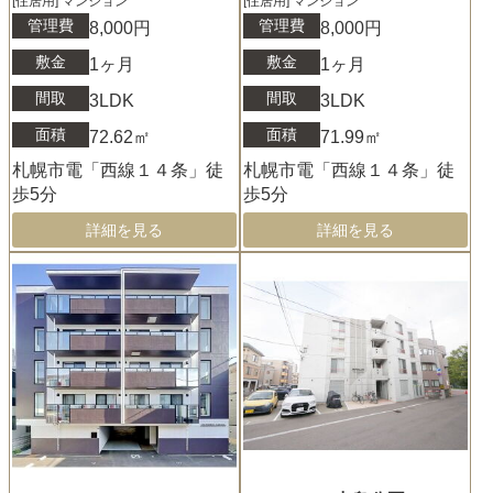
[住居用] マンション
[住居用] マンション
管理費
管理費
8,000円
8,000円
敷金
敷金
1ヶ月
1ヶ月
間取
間取
3LDK
3LDK
面積
面積
72.62㎡
71.99㎡
札幌市電「西線１４条」徒
札幌市電「西線１４条」徒
歩5分
歩5分
詳細を見る
詳細を見る