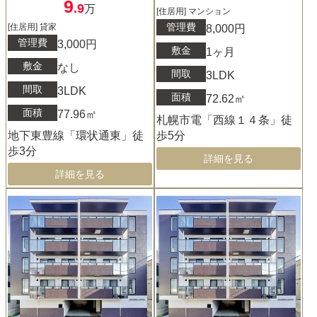
9
.9
万
[住居用] マンション
管理費
[住居用] 貸家
8,000円
管理費
3,000円
敷金
1ヶ月
敷金
なし
間取
3LDK
間取
3LDK
面積
72.62㎡
面積
77.96㎡
札幌市電「西線１４条」徒
地下東豊線「環状通東」徒
歩5分
歩3分
詳細を見る
詳細を見る