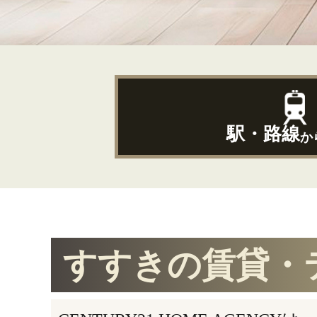
駅・路線
か
すすきの賃貸・