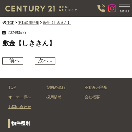
T
O
MENU
G
G
TOP
不動産用語集
敷金【しききん】
L
E
2024/05/27
N
敷金【しききん】
A
V
I
G
前へ
次へ
«
»
A
T
I
O
N
TOP
契約の流れ
不動産用語集
オーナー様へ
採用情報
会社概要
お問い合わせ
物件種別