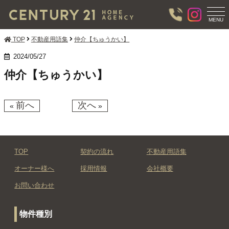
T
O
MENU
G
G
TOP
不動産用語集
仲介【ちゅうかい】
L
E
2024/05/27
N
仲介【ちゅうかい】
A
V
I
G
前へ
次へ
«
»
A
T
I
O
N
TOP
契約の流れ
不動産用語集
オーナー様へ
採用情報
会社概要
お問い合わせ
物件種別