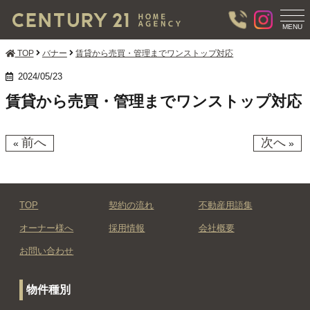
T
O
MENU
G
G
TOP
バナー
賃貸から売買・管理までワンストップ対応
L
E
2024/05/23
N
賃貸から売買・管理までワンストップ対応
A
V
I
G
前へ
次へ
«
»
A
T
I
O
N
TOP
契約の流れ
不動産用語集
オーナー様へ
採用情報
会社概要
お問い合わせ
物件種別