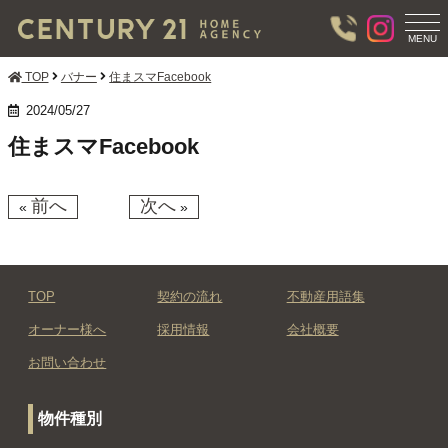
T
O
MENU
G
G
TOP
バナー
住まスマFacebook
L
E
2024/05/27
N
住まスマFacebook
A
V
I
G
前へ
次へ
«
»
A
T
I
O
N
TOP
契約の流れ
不動産用語集
オーナー様へ
採用情報
会社概要
お問い合わせ
物件種別