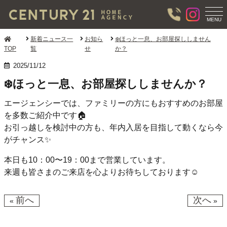
T
O
MENU
G
G
新着ニュース一
お知ら
❄️ほっと一息、お部屋探ししません
L
TOP
覧
せ
か？
E
N
2025/11/12
A
❄️ほっと一息、お部屋探ししませんか？
V
I
G
エージェンシーでは、ファミリーの方にもおすすめのお部屋
A
を多数ご紹介中です🏠
T
お引っ越しを検討中の方も、年内入居を目指して動くなら今
I
O
がチャンス✨
N
本日も10：00〜19：00まで営業しています。
来週も皆さまのご来店を心よりお待ちしております☺️
前へ
次へ
«
»