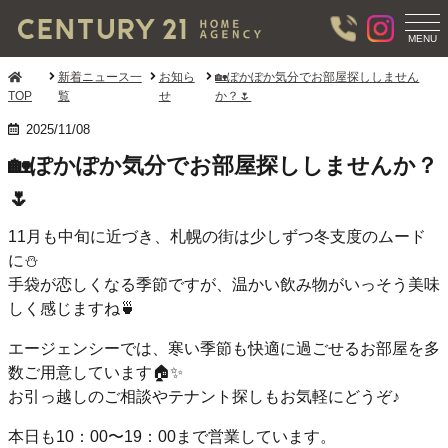
T
O
MENU
G
G
新着ニュース一
お知ら
🏡ぽかぽか気分でお部屋探ししません
L
TOP
覧
せ
か？🌷
E
N
2025/11/08
A
🏡ぽかぽか気分でお部屋探ししませんか？
V
I
🌷
G
A
11月も中旬に近づき、札幌の街は少しずつ冬支度のムード
T
I
に⛄
O
手袋が恋しくなる季節ですが、温かい飲み物がいっそう美味
N
しく感じますね🍵
エージェンシーでは、寒い季節も快適に過ごせるお部屋を多
数ご用意しています🏠✨
お引っ越しのご相談やテナント探しもお気軽にどうぞ♪
本日も10：00〜19：00まで営業しています。