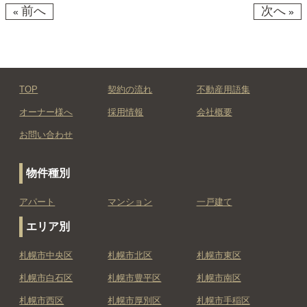
前へ
次へ
«
»
TOP
契約の流れ
不動産用語集
オーナー様へ
採用情報
会社概要
お問い合わせ
物件種別
アパート
マンション
一戸建て
エリア別
札幌市中央区
札幌市北区
札幌市東区
札幌市白石区
札幌市豊平区
札幌市南区
札幌市西区
札幌市厚別区
札幌市手稲区