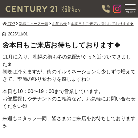
T
O
MENU
G
G
TOP
新着ニュース一覧
お知らせ
🌼本日もご来店お待ちしております🍀
L
E
2025/11/01
N
🌼本日もご来店お待ちしております🍀
A
V
I
11月に入り、札幌の街も冬の気配がぐっと近づいてきまし
G
た❄️
A
朝晩は冷えますが、街のイルミネーションも少しずつ増えて
T
I
きて、季節の移り変わりを感じますね✨
O
N
本日も10：00〜19：00まで営業しています。
お部屋探しやテナントのご相談など、お気軽にお問い合わせ
ください😊
来週もスタッフ一同、皆さまのご来店をお待ちしております
☕